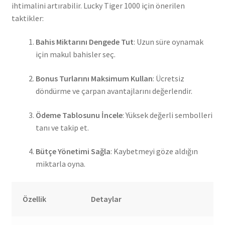
ihtimalini artırabilir. Lucky Tiger 1000 için önerilen
taktikler:
Bahis Miktarını Dengede Tut
: Uzun süre oynamak
için makul bahisler seç.
Bonus Turlarını Maksimum Kullan
: Ücretsiz
döndürme ve çarpan avantajlarını değerlendir.
Ödeme Tablosunu İncele
: Yüksek değerli sembolleri
tanı ve takip et.
Bütçe Yönetimi Sağla
: Kaybetmeyi göze aldığın
miktarla oyna.
Özellik
Detaylar