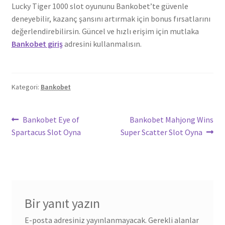
Lucky Tiger 1000 slot oyununu Bankobet’te güvenle
deneyebilir, kazanç şansını artırmak için bonus fırsatlarını
değerlendirebilirsin. Güncel ve hızlı erişim için mutlaka
Bankobet giriş
adresini kullanmalısın.
Kategori:
Bankobet
Yazı
Önceki
Sonraki
Bankobet Eye of
Bankobet Mahjong Wins
yazı:
yazı:
Spartacus Slot Oyna
Super Scatter Slot Oyna
gezinmesi
Bir yanıt yazın
E-posta adresiniz yayınlanmayacak.
Gerekli alanlar