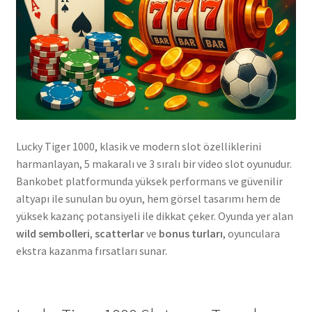
Lucky Tiger 1000, klasik ve modern slot özelliklerini
harmanlayan, 5 makaralı ve 3 sıralı bir video slot oyunudur.
Bankobet platformunda yüksek performans ve güvenilir
altyapı ile sunulan bu oyun, hem görsel tasarımı hem de
yüksek kazanç potansiyeli ile dikkat çeker. Oyunda yer alan
wild sembolleri
,
scatterlar
ve
bonus turları
, oyunculara
ekstra kazanma fırsatları sunar.