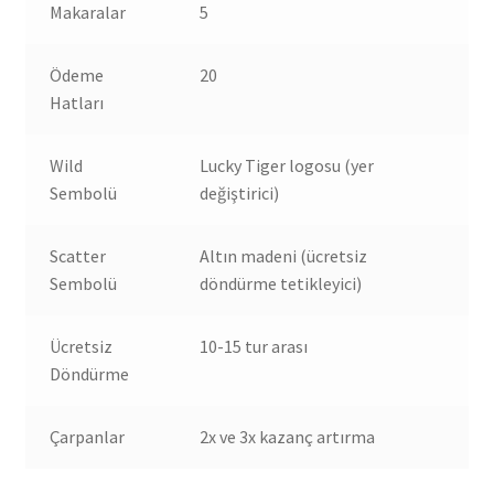
Makaralar
5
Ödeme
20
Hatları
Wild
Lucky Tiger logosu (yer
Sembolü
değiştirici)
Scatter
Altın madeni (ücretsiz
Sembolü
döndürme tetikleyici)
Ücretsiz
10-15 tur arası
Döndürme
Çarpanlar
2x ve 3x kazanç artırma