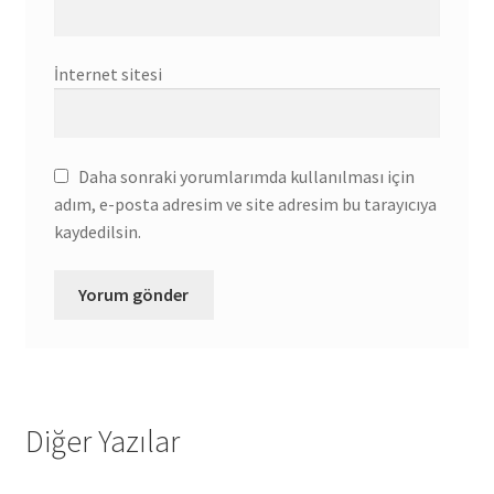
İnternet sitesi
Daha sonraki yorumlarımda kullanılması için
adım, e-posta adresim ve site adresim bu tarayıcıya
kaydedilsin.
Diğer Yazılar