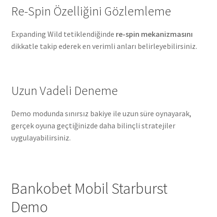
Re-Spin Özelliğini Gözlemleme
Expanding Wild tetiklendiğinde
re-spin mekanizmasını
dikkatle takip ederek en verimli anları belirleyebilirsiniz.
Uzun Vadeli Deneme
Demo modunda sınırsız bakiye ile uzun süre oynayarak,
gerçek oyuna geçtiğinizde daha bilinçli stratejiler
uygulayabilirsiniz.
Bankobet Mobil Starburst
Demo