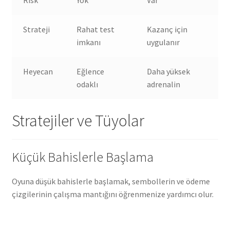
Risk
Yok
Var
Strateji
Rahat test
Kazanç için
imkanı
uygulanır
Heyecan
Eğlence
Daha yüksek
odaklı
adrenalin
Stratejiler ve Tüyolar
Küçük Bahislerle Başlama
Oyuna düşük bahislerle başlamak, sembollerin ve ödeme
çizgilerinin çalışma mantığını öğrenmenize yardımcı olur.