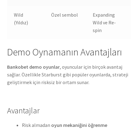
Wild
Özel sembol
Expanding
(Yıldız)
Wild ve Re-
spin
Demo Oynamanın Avantajları
Bankobet demo oyunlar
, oyuncular için birçok avantaj
sağlar. Özellikle Starburst gibi popüler oyunlarda, strateji
geliştirmek için risksiz bir ortam sunar.
Avantajlar
Risk almadan
oyun mekaniğini öğrenme