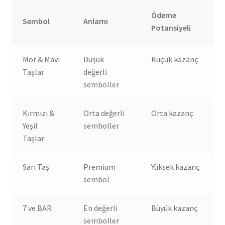
Ödeme
Sembol
Anlamı
Potansiyeli
Mor & Mavi
Düşük
Küçük kazanç
Taşlar
değerli
semboller
Kırmızı &
Orta değerli
Orta kazanç
Yeşil
semboller
Taşlar
Sarı Taş
Premium
Yüksek kazanç
sembol
7 ve BAR
En değerli
Büyük kazanç
semboller