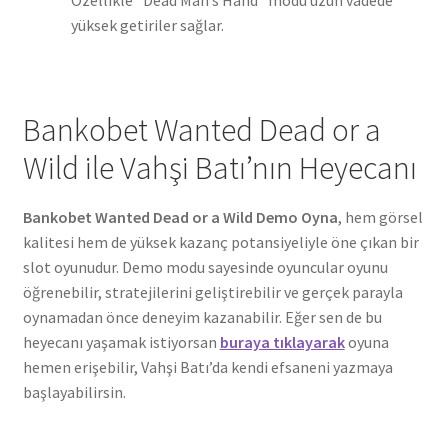
Özellikle “Dead Man’s Hand” modu uzun vadede
yüksek getiriler sağlar.
Bankobet Wanted Dead or a
Wild ile Vahşi Batı’nın Heyecanı
Bankobet Wanted Dead or a Wild Demo Oyna
, hem görsel
kalitesi hem de yüksek kazanç potansiyeliyle öne çıkan bir
slot oyunudur. Demo modu sayesinde oyuncular oyunu
öğrenebilir, stratejilerini geliştirebilir ve gerçek parayla
oynamadan önce deneyim kazanabilir. Eğer sen de bu
heyecanı yaşamak istiyorsan
buraya tıklayarak
oyuna
hemen erişebilir, Vahşi Batı’da kendi efsaneni yazmaya
başlayabilirsin.