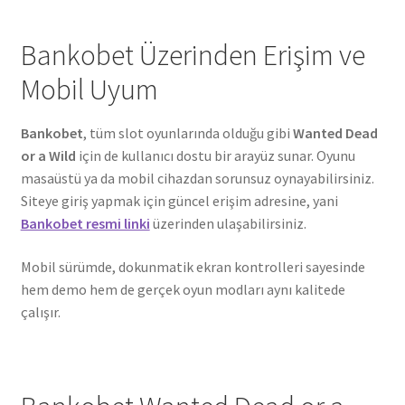
Bankobet Üzerinden Erişim ve
Mobil Uyum
Bankobet
, tüm slot oyunlarında olduğu gibi
Wanted Dead
or a Wild
için de kullanıcı dostu bir arayüz sunar. Oyunu
masaüstü ya da mobil cihazdan sorunsuz oynayabilirsiniz.
Siteye giriş yapmak için güncel erişim adresine, yani
Bankobet resmi linki
üzerinden ulaşabilirsiniz.
Mobil sürümde, dokunmatik ekran kontrolleri sayesinde
hem demo hem de gerçek oyun modları aynı kalitede
çalışır.