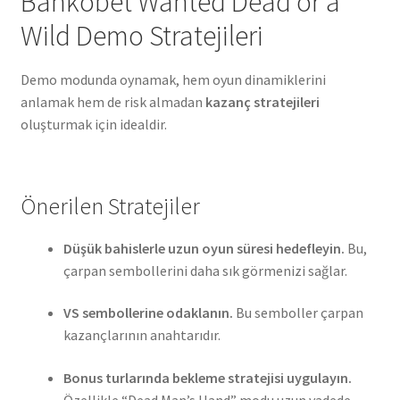
Bankobet Wanted Dead or a
Wild Demo Stratejileri
Demo modunda oynamak, hem oyun dinamiklerini
anlamak hem de risk almadan
kazanç stratejileri
oluşturmak için idealdir.
Önerilen Stratejiler
Düşük bahislerle uzun oyun süresi hedefleyin.
Bu,
çarpan sembollerini daha sık görmenizi sağlar.
VS sembollerine odaklanın.
Bu semboller çarpan
kazançlarının anahtarıdır.
Bonus turlarında bekleme stratejisi uygulayın.