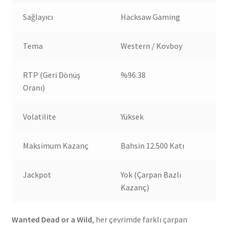
Sağlayıcı
Hacksaw Gaming
Tema
Western / Kovboy
RTP (Geri Dönüş
%96.38
Oranı)
Volatilite
Yüksek
Maksimum Kazanç
Bahsin 12.500 Katı
Jackpot
Yok (Çarpan Bazlı
Kazanç)
Wanted Dead or a Wild
, her çevrimde farklı çarpan