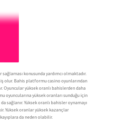
ar sağlaması konusunda yardımcı olmaktadır.
miş olur. Bahis platformu casino oyunlarından
ar. Oyuncular yüksek oranlı bahislerden daha
ormu oyuncularına yüksek oranları sunduğu için
da sağlanır. Yüksek oranlı bahisler oynamayı
ir. Yüksek oranlar yüksek kazançlar
ayıplara da neden olabilir.