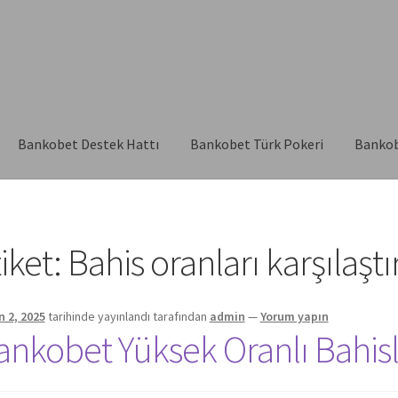
Bankobet Destek Hattı
Bankobet Türk Pokeri
Bankob
 Hattı
Bankobet Site
Bankobet Türk Pokeri
iket:
Bahis oranları karşılaşt
n 2, 2025
tarihinde yayınlandı
tarafından
admin
—
Yorum yapın
ankobet Yüksek Oranlı Bahis