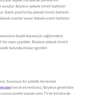
r sunulur. Böylece yüksek limitli bahisler
ur. Bahis platformu yüksek limitli bahisler
ksek oranlar sunar. Yüksek oranlı bahisler
oyunculara büyük kazançlar sağlamakta.
 bir oyun çeşididir. Böylece yüksek limitli
ünde bulundurmaları gerekir.
siniz. Sorunsuz bir şekilde ilerlemek
ahisleri
tercih etmelisiniz. Böylece genellikle
sonra sürekli olarak canlı TV ile birlikte de