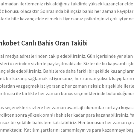
 almadan ilerlemeniz risk aldığınız takdirde yüksek kazançlar elde e
öz konusu olacaktır. Sonrasında bilinçsiz bahis her zaman kayıplar
larla bile kazanç elde etmek istiyorsanız psikolojinizi çok iyi yön
kobet Canlı Bahis Oran Takibi
al medya adreslerinden takip edebilirsiniz. Gün içerisinde yer alan
sleri üzerinden sizlerle paylaşılmaktadır. Sizler de bu kapsamlı işl
nç elde edebilirsiniz. Bahislerde daha farklı bir şekilde kazançları
ek bir kazanç sağlamak istiyorsanız, her zaman yüksek kayıpların 
plardan vazgeçmek istiyorsanız her zaman risksiz bir şekilde iler
ırılması ile birlikte her zaman bonus seçeneklerinde bulunduğunu
s seçenekleri sizlere her zaman avantajlı durumları ortaya koyacak
rdikten sonra yüksek oranlı bahisler kadar para kazanabilirsiniz. Y
nsuz bir şekilde bahislere katılabiliriz. Her bonusun her zaman çevr
nmaktadır. Katılım şartlarını tamamlayın ve para kazanmaya başl