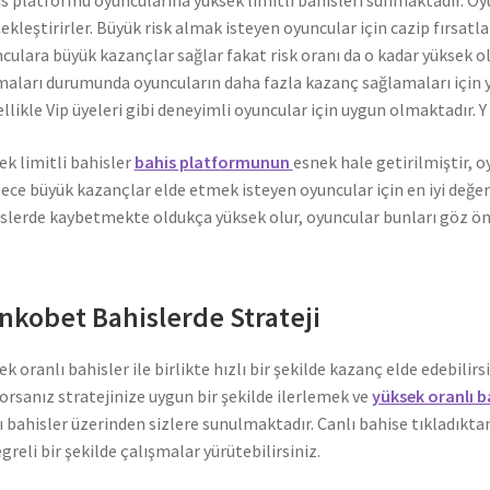
ekleştirirler. Büyük risk almak isteyen oyuncular için cazip fırsatla
culara büyük kazançlar sağlar fakat risk oranı da o kadar yüksek ol
aları durumunda oyuncuların daha fazla kazanç sağlamaları için yü
llikle Vip üyeleri gibi deneyimli oyuncular için uygun olmaktadır. Y
ek limitli bahisler
bahis platformunun
esnek hale getirilmiştir, 
ece büyük kazançlar elde etmek isteyen oyuncular için en iyi değerli
slerde kaybetmekte oldukça yüksek olur, oyuncular bunları göz ön
nkobet Bahislerde Strateji
ek oranlı bahisler ile birlikte hızlı bir şekilde kazanç elde edebilir
yorsanız stratejinize uygun bir şekilde ilerlemek ve
yüksek oranlı b
ı bahisler üzerinden sizlere sunulmaktadır. Canlı bahise tıkladıktan 
greli bir şekilde çalışmalar yürütebilirsiniz.