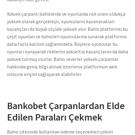
Yüksek çarpanlı bahislerde ve oyunlarda risk oranı oldukça
yüksek olarak gerçekleşir, oyuncuların kazanacakları
kazançları da büyük ölçüde yüksek olur. Bahis platformu bu
çeşit oyunları ve bahisleri oyuncularına sunarak platforma
daha fazla katılım sağlanmakta. Böylece oyuncular bu
oyunları oynayarak risklerini yükseltip kazançlarını da daha
yüksek tutmuş olurlar. Bahis severler yüksek çarpanlar
hakkında geniş bilgi almak isterlerse platformun web
sitesine erişim sağlayarak alabilirler.
Bankobet Çarpanlardan Elde
Edilen Paraları Çekmek
Bahis sitesinde kullanılan ödeme seçenekleri çekim