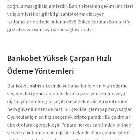
doğrulaması gibi işlemlerdir. Bahis sitesinin çekim limitleri
ve işlemleri ile ilgili bilgi sahibi olmak isteyen
kullanıcıların sitede bulunan SSS (Sıkça Sorulan Sorular) ‘a
göz atması oyuncuya yarar sağlayacaktır.
Bankobet Yüksek Çarpan Hızlı
Ödeme Yöntemleri
Bankobet
bahis
sitesinde kullanıcılar için en hızlı ödeme
seçenekleri genel anlamda kripto para yöntemleri veya
dijital yöntemler gibi çeşitli seçeneklerdir. Bu yöntemler
hem güvenilir hem de hızlı bir şekilde işlem yapmayı sağlar.
Oyuncular için en hızlı seçenek kripto paradır. Bu çekimler
direkt olarak gerçekleşir. Papara herkes tarafından bilinen
ve çokça kullanılan bir dijital cüzdandır. Para çekme işlemi