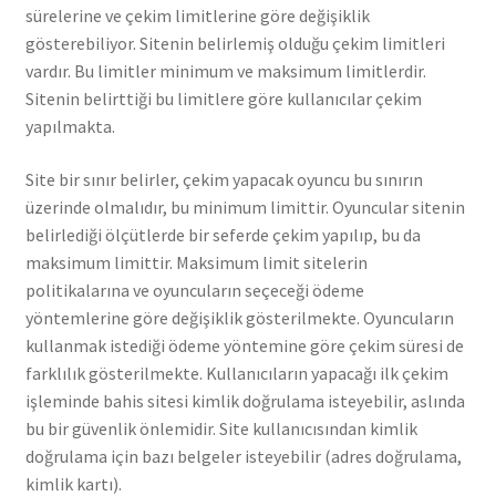
sürelerine ve çekim limitlerine göre değişiklik
gösterebiliyor. Sitenin belirlemiş olduğu çekim limitleri
vardır. Bu limitler minimum ve maksimum limitlerdir.
Sitenin belirttiği bu limitlere göre kullanıcılar çekim
yapılmakta.
Site bir sınır belirler, çekim yapacak oyuncu bu sınırın
üzerinde olmalıdır, bu minimum limittir. Oyuncular sitenin
belirlediği ölçütlerde bir seferde çekim yapılıp, bu da
maksimum limittir. Maksimum limit sitelerin
politikalarına ve oyuncuların seçeceği ödeme
yöntemlerine göre değişiklik gösterilmekte. Oyuncuların
kullanmak istediği ödeme yöntemine göre çekim süresi de
farklılık gösterilmekte. Kullanıcıların yapacağı ilk çekim
işleminde bahis sitesi kimlik doğrulama isteyebilir, aslında
bu bir güvenlik önlemidir. Site kullanıcısından kimlik
doğrulama için bazı belgeler isteyebilir (adres doğrulama,
kimlik kartı).