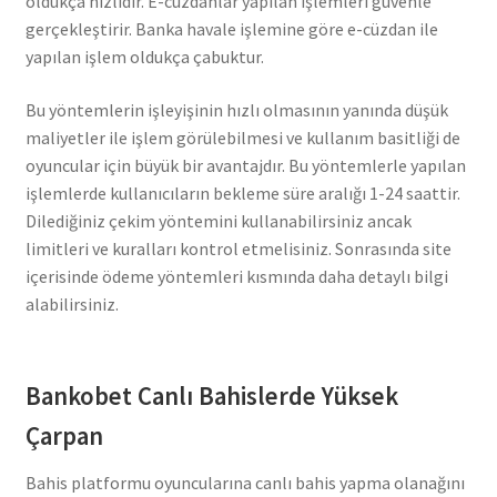
oldukça hızlıdır. E-cüzdanlar yapılan işlemleri güvenle
gerçekleştirir. Banka havale işlemine göre e-cüzdan ile
yapılan işlem oldukça çabuktur.
Bu yöntemlerin işleyişinin hızlı olmasının yanında düşük
maliyetler ile işlem görülebilmesi ve kullanım basitliği de
oyuncular için büyük bir avantajdır. Bu yöntemlerle yapılan
işlemlerde kullanıcıların bekleme süre aralığı 1-24 saattir.
Dilediğiniz çekim yöntemini kullanabilirsiniz ancak
limitleri ve kuralları kontrol etmelisiniz. Sonrasında site
içerisinde ödeme yöntemleri kısmında daha detaylı bilgi
alabilirsiniz.
Bankobet Canlı Bahislerde Yüksek
Çarpan
Bahis platformu oyuncularına canlı bahis yapma olanağını