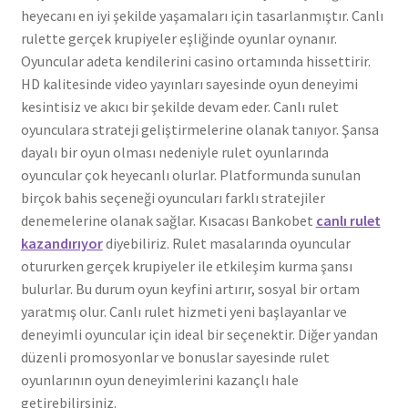
heyecanı en iyi şekilde yaşamaları için tasarlanmıştır. Canlı
rulette gerçek krupiyeler eşliğinde oyunlar oynanır.
Oyuncular adeta kendilerini casino ortamında hissettirir.
HD kalitesinde video yayınları sayesinde oyun deneyimi
kesintisiz ve akıcı bir şekilde devam eder. Canlı rulet
oyunculara strateji geliştirmelerine olanak tanıyor. Şansa
dayalı bir oyun olması nedeniyle rulet oyunlarında
oyuncular çok heyecanlı olurlar. Platformunda sunulan
birçok bahis seçeneği oyuncuları farklı stratejiler
denemelerine olanak sağlar. Kısacası Bankobet
canlı rulet
kazandırıyor
diyebiliriz. Rulet masalarında oyuncular
otururken gerçek krupiyeler ile etkileşim kurma şansı
bulurlar. Bu durum oyun keyfini artırır, sosyal bir ortam
yaratmış olur. Canlı rulet hizmeti yeni başlayanlar ve
deneyimli oyuncular için ideal bir seçenektir. Diğer yandan
düzenli promosyonlar ve bonuslar sayesinde rulet
oyunlarının oyun deneyimlerini kazançlı hale
getirebilirsiniz.