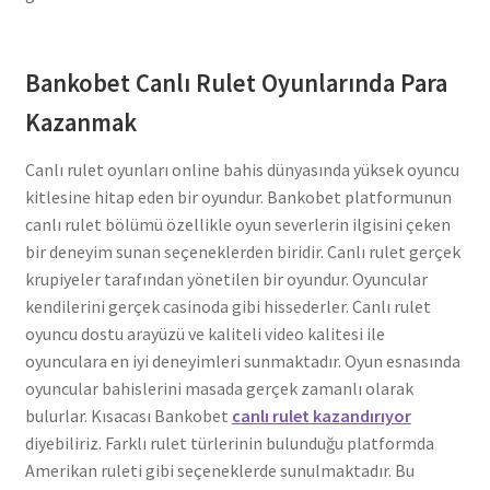
Bankobet Canlı Rulet Oyunlarında Para
Kazanmak
Canlı rulet oyunları online bahis dünyasında yüksek oyuncu
kitlesine hitap eden bir oyundur. Bankobet platformunun
canlı rulet bölümü özellikle oyun severlerin ilgisini çeken
bir deneyim sunan seçeneklerden biridir. Canlı rulet gerçek
krupiyeler tarafından yönetilen bir oyundur. Oyuncular
kendilerini gerçek casinoda gibi hissederler. Canlı rulet
oyuncu dostu arayüzü ve kaliteli video kalitesi ile
oyunculara en iyi deneyimleri sunmaktadır. Oyun esnasında
oyuncular bahislerini masada gerçek zamanlı olarak
bulurlar. Kısacası Bankobet
canlı rulet kazandırıyor
diyebiliriz. Farklı rulet türlerinin bulunduğu platformda
Amerikan ruleti gibi seçeneklerde sunulmaktadır. Bu