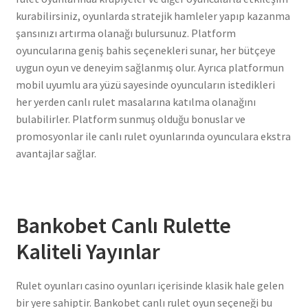
kurabilirsiniz, oyunlarda stratejik hamleler yapıp kazanma
şansınızı artırma olanağı bulursunuz. Platform
oyuncularına geniş bahis seçenekleri sunar, her bütçeye
uygun oyun ve deneyim sağlanmış olur. Ayrıca platformun
mobil uyumlu ara yüzü sayesinde oyuncuların istedikleri
her yerden canlı rulet masalarına katılma olanağını
bulabilirler. Platform sunmuş olduğu bonuslar ve
promosyonlar ile canlı rulet oyunlarında oyunculara ekstra
avantajlar sağlar.
Bankobet Canlı Rulette
Kaliteli Yayınlar
Rulet oyunları casino oyunları içerisinde klasik hale gelen
bir yere sahiptir. Bankobet canlı rulet oyun seçeneği bu