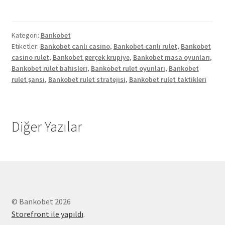
Kategori:
Bankobet
Etiketler:
Bankobet canlı casino
,
Bankobet canlı rulet
,
Bankobet
casino rulet
,
Bankobet gerçek krupiye
,
Bankobet masa oyunları
,
Bankobet rulet bahisleri
,
Bankobet rulet oyunları
,
Bankobet
rulet şansı
,
Bankobet rulet stratejisi
,
Bankobet rulet taktikleri
Diğer Yazılar
© Bankobet 2026
Storefront ile yapıldı
.