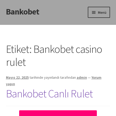
Bankobet
Dolaşıma
İçeriğe
Menü
geç
geç
Giriş
Banko bet
Etiket:
Bankobet casino
Bankobet 4
rulet
Bankobet Destek Hattı
Mayıs 22, 2025
tarihinde yayınlandı
tarafından
admin
—
Yorum
Bankobet Site
yapın
Bankobet Canlı Rulet
Bankobet Türk Pokeri