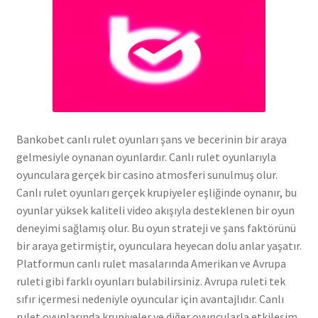
Bankobet canlı rulet oyunları şans ve becerinin bir araya
gelmesiyle oynanan oyunlardır. Canlı rulet oyunlarıyla
oyunculara gerçek bir casino atmosferi sunulmuş olur.
Canlı rulet oyunları gerçek krupiyeler eşliğinde oynanır, bu
oyunlar yüksek kaliteli video akışıyla desteklenen bir oyun
deneyimi sağlamış olur. Bu oyun strateji ve şans faktörünü
bir araya getirmiştir, oyunculara heyecan dolu anlar yaşatır.
Platformun canlı rulet masalarında Amerikan ve Avrupa
ruleti gibi farklı oyunları bulabilirsiniz. Avrupa ruleti tek
sıfır içermesi nedeniyle oyuncular için avantajlıdır. Canlı
rulet oyunlarında krupiyeler ve diğer oyuncularla etkileşim