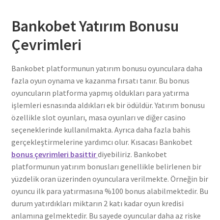
Bankobet Yatırım Bonusu
Çevrimleri
Bankobet platformunun yatırım bonusu oyunculara daha
fazla oyun oynama ve kazanma fırsatı tanır. Bu bonus
oyuncuların platforma yapmış oldukları para yatırma
işlemleri esnasında aldıkları ek bir ödüldür. Yatırım bonusu
özellikle slot oyunları, masa oyunları ve diğer casino
seçeneklerinde kullanılmakta. Ayrıca daha fazla bahis
gerçekleştirmelerine yardımcı olur. Kısacası Bankobet
bonus çevrimleri basittir
diyebiliriz. Bankobet
platformunun yatırım bonusları genellikle belirlenen bir
yüzdelik oran üzerinden oyunculara verilmekte. Örneğin bir
oyuncu ilk para yatırmasına %100 bonus alabilmektedir. Bu
durum yatırdıkları miktarın 2 katı kadar oyun kredisi
anlamına gelmektedir. Bu sayede oyuncular daha az riske