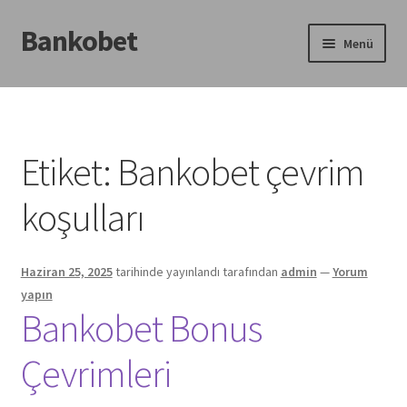
Bankobet
Dolaşıma
İçeriğe
Menü
geç
geç
Giriş
Banko bet
Etiket:
Bankobet çevrim
Bankobet 4
koşulları
Bankobet Destek Hattı
Haziran 25, 2025
tarihinde yayınlandı
tarafından
admin
—
Yorum
Bankobet Site
yapın
Bankobet Bonus
Bankobet Türk Pokeri
Çevrimleri