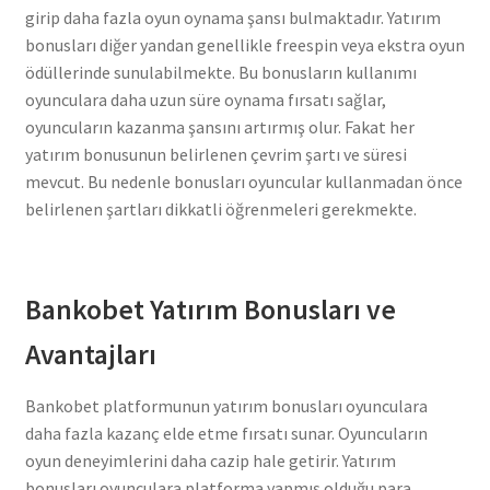
girip daha fazla oyun oynama şansı bulmaktadır. Yatırım
bonusları diğer yandan genellikle freespin veya ekstra oyun
ödüllerinde sunulabilmekte. Bu bonusların kullanımı
oyunculara daha uzun süre oynama fırsatı sağlar,
oyuncuların kazanma şansını artırmış olur. Fakat her
yatırım bonusunun belirlenen çevrim şartı ve süresi
mevcut. Bu nedenle bonusları oyuncular kullanmadan önce
belirlenen şartları dikkatli öğrenmeleri gerekmekte.
Bankobet Yatırım Bonusları ve
Avantajları
Bankobet platformunun yatırım bonusları oyunculara
daha fazla kazanç elde etme fırsatı sunar. Oyuncuların
oyun deneyimlerini daha cazip hale getirir. Yatırım
bonusları oyunculara platforma yapmış olduğu para