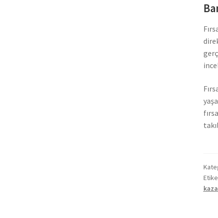
Ba
Fırs
dire
gerç
ince
Fırs
yaşa
fırs
takı
Kate
Etike
kaza