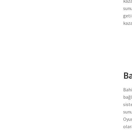
kaza
sunu
geti
kaza
Ba
Bahi
bağl
sist
sunu
Oyun
olar