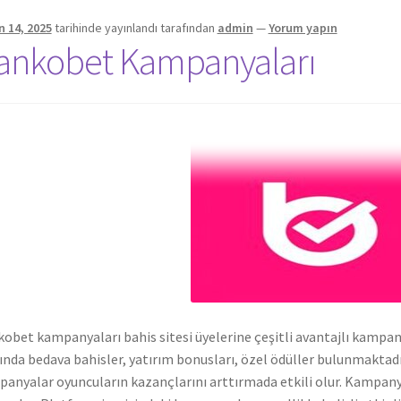
n 14, 2025
tarihinde yayınlandı
tarafından
admin
—
Yorum yapın
ankobet Kampanyaları
obet kampanyaları bahis sitesi üyelerine çeşitli avantajlı kamp
ında bedava bahisler, yatırım bonusları, özel ödüller bulunmakta
anyalar oyuncuların kazançlarını arttırmada etkili olur. Kampanya