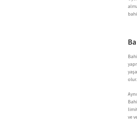
alma
bahi
Ba
Bahi
yapm
yaşa
olur
Aynı
Bahi
limi
ve v