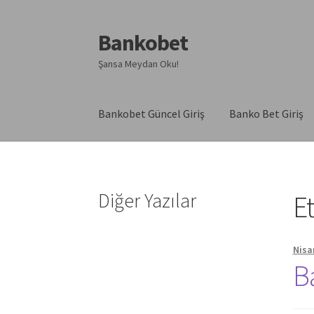
Bankobet
Dolaşıma
İçeriğe
geç
geç
Şansa Meydan Oku!
Bankobet Güncel Giriş
Banko Bet Giriş
Giriş
Banko bet
Bankobet 4
Bankobet Destek
Diğer Yazılar
Et
Nisa
B