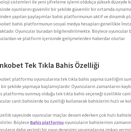
oloji sistemleri ile yeni şifreleme işlemi oldukça yüksek düzeyde 
sinde oyunlarını güvenilir bir şekilde güvenilir bir ortamda oynam
inden yapılan paylaşımlar bahis platformunun aktif ve dinamik pl
obet bahis platformunun sosyal medya hesapları genellikle İns
ktadır. Oyuncular buradan bilgilendirilmekte. Böylece oyuncular
slardan ve platform içerisinde gelişmelerden haberdar olurlar.
nkobet Tek Tıkla Bahis Özelliği
obet platformu oyuncularına tek tıkla bahis yapma özelliğini sunm
ı bir şekilde yapmaya başlamışlardır. Oyuncuların zamanlarını kay
s platformu sunmuş olduğu tek tıkla bahis seçeneği özellikle canl
cular canlı bahislerde bu özelliği kullanarak bahislerini hızlı ve k
zellik sayesinde oyuncular maçlar devam ederken çok hızlı bahisler
ilirler. Böylece
Bahis platformu
oyuncuların bahislerinin zamanın
cuların daha verimli bir oyun deneyimi yaşamalarına imkan vermişti