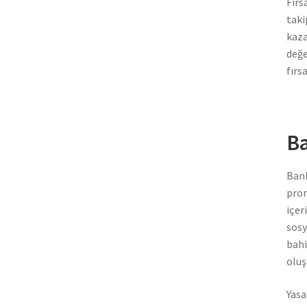
Fırs
taki
kaza
değe
fırs
Ba
Bank
prom
içer
sosy
bahi
oluş
Yasa