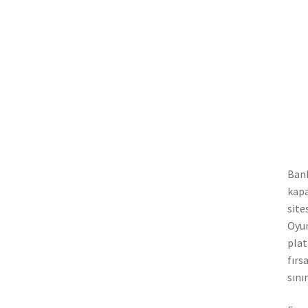
Bank
kapa
site
Oyun
plat
fırs
sını