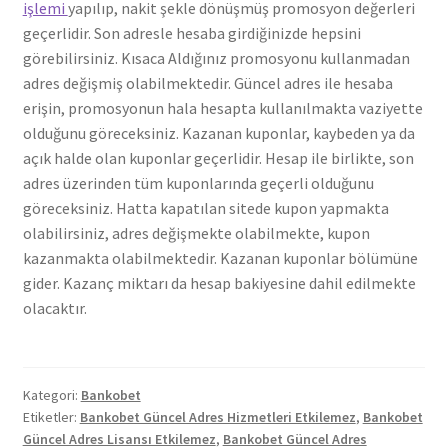
işlemi
yapılıp, nakit şekle dönüşmüş promosyon değerleri
geçerlidir. Son adresle hesaba girdiğinizde hepsini
görebilirsiniz. Kısaca Aldığınız promosyonu kullanmadan
adres değişmiş olabilmektedir. Güncel adres ile hesaba
erişin, promosyonun hala hesapta kullanılmakta vaziyette
olduğunu göreceksiniz. Kazanan kuponlar, kaybeden ya da
açık halde olan kuponlar geçerlidir. Hesap ile birlikte, son
adres üzerinden tüm kuponlarında geçerli olduğunu
göreceksiniz. Hatta kapatılan sitede kupon yapmakta
olabilirsiniz, adres değişmekte olabilmekte, kupon
kazanmakta olabilmektedir. Kazanan kuponlar bölümüne
gider. Kazanç miktarı da hesap bakiyesine dahil edilmekte
olacaktır.
Kategori:
Bankobet
Etiketler:
Bankobet Güncel Adres Hizmetleri Etkilemez
,
Bankobet
Güncel Adres Lisansı Etkilemez
,
Bankobet Güncel Adres