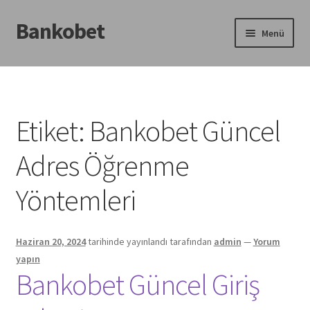
Bankobet
Dolaşıma
İçeriğe
Menü
geç
geç
Giriş
Banko bet
Etiket:
Bankobet Güncel
Bankobet 4
Adres Öğrenme
Bankobet Destek Hattı
Yöntemleri
Bankobet Site
Haziran 20, 2024
tarihinde yayınlandı
tarafından
admin
—
Yorum
Bankobet Türk Pokeri
yapın
Bankobet Güncel Giriş