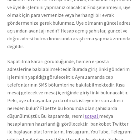
ve üyelik işlemini yapmanız olacaktır. Endişelenmeyin, üye
olmak için para vermenize veya herhangi bir evrak
göndermenize gerek bulunmaz. Üye olmanın güncel adres
açısından avantajı nedir? Hesap açmış şahıslar, güncel ve
doğru adresi bulma konusunda araştırma yapmak zorunda
değildir.
Kapatılma kararı görüldüğünde, hemen e-posta
adreslerine bakılabilmektedir. Burada giriş linki gönderim
işleminin yapıldığı görülecektir. Aynı zamanda cep
telefonlarının SMS bölümlerine bakılabilmektedir. Kısa
mesaj gelecek ve mesaj içeriğinde giriş linki bulunacaktır.
Peki, üye olmayanlar ya da olmak isteyenler son adresi
nereden bulur? Elbette bu konumda olan şahıslarda
düşünülmüştür. Bu kapsamda, resmi
sosyal
medya
hesaplarının hazırlandığı görülecektir. bankobet Twitter
ile başlayan platformların, Instagram, YouTube, Telegram
gibi türler ile devam ettiğini tespit edeceksiniz. Sadece