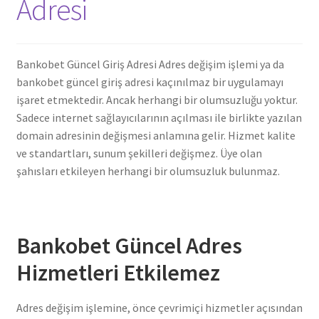
Adresi
Bankobet Güncel Giriş Adresi Adres değişim işlemi ya da
bankobet güncel giriş adresi kaçınılmaz bir uygulamayı
işaret etmektedir. Ancak herhangi bir olumsuzluğu yoktur.
Sadece internet sağlayıcılarının açılması ile birlikte yazılan
domain adresinin değişmesi anlamına gelir. Hizmet kalite
ve standartları, sunum şekilleri değişmez. Üye olan
şahısları etkileyen herhangi bir olumsuzluk bulunmaz.
Bankobet Güncel Adres
Hizmetleri Etkilemez
Adres değişim işlemine, önce çevrimiçi hizmetler açısından