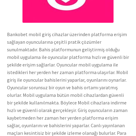
Bankobet mobil giriş cihazlar üzerinden platforma erişim
sağlayan oyuncularına çeşitli pratik çözümler
sunulmaktadır. Bahis platformunun geliştirmiş olduğu
mobil uygulama ile oyuncular platforma hızlı ve güvenli bir
şekilde erişim sağlarlar. Oyuncular mobil uygulama ile
istedikleri her yerden her zaman platforma ulaşırlar. Mobil
giriş ile oyuncular bahislerini yaparlar, oyunlarını oynarlar.
Oyuncular sorunsuz bir oyun ve bahis ortamı yaratmış
olurlar. Mobil uygulama bütün mobil cihazlardan güvenli
bir şekilde kullanılmakta. Böylece Mobil cihazlara indirme
hızlı ve güvenli olarak gerçekleşir. Giriş oyuncuların zaman
kaybetmeden her zaman her yerden platforma erişim
sağlar, oyunlarını ve bahislerini yaparlar. Canlı yayınlanan
maçları kesintisiz bir şekilde izleme olanağı bulurlar. Para