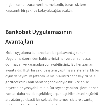
hiçbir zaman zarar verilmemektedir, burası sizlere
kapsamlı bir şekilde kolaylık sağlayacaktır.
Bankobet Uygulamasının
Avantajları
Mobil uygulama kullanıcılara birçok avantaj sunar.
Uygulama üzerinden bahislerinizi her yerden rahatça,
donmadan ve kasmadan oynayabilirsiniz. Bu her zaman
avantajdır. Hızlı bir şekilde işlem yapılması sizlere farklı bir
oyun deneyimi yaşatacak ve oyunlarınızı daha keyifli hale
getirecektir. Canlı bahis seçenekleriyle birlikte anlık
heyecanlar yaşayabilirsiniz. Bu sayede yapılan işlemler her
zaman daha hızlı bir şekilde gerçekleştirilmektedir, çünkü
arayüzün çok basit bir şekilde ilerlemesi sizlere avantaj