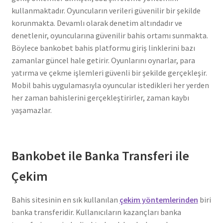
kullanmaktadır. Oyuncuların verileri güvenilir bir şekilde
korunmakta. Devamlı olarak denetim altındadır ve
denetlenir, oyuncularına güvenilir bahis ortamı sunmakta.
Böylece bankobet bahis platformu giriş linklerini bazı
zamanlar güncel hale getirir. Oyunlarını oynarlar, para
yatırma ve çekme işlemleri güvenli bir şekilde gerçekleşir.
Mobil bahis uygulamasıyla oyuncular istedikleri her yerden
her zaman bahislerini gerçekleştirirler, zaman kaybı
yaşamazlar.
Bankobet ile Banka Transferi ile
Çekim
Bahis sitesinin en sık kullanılan
çekim yöntemlerinden
biri
banka transferidir. Kullanıcıların kazançları banka