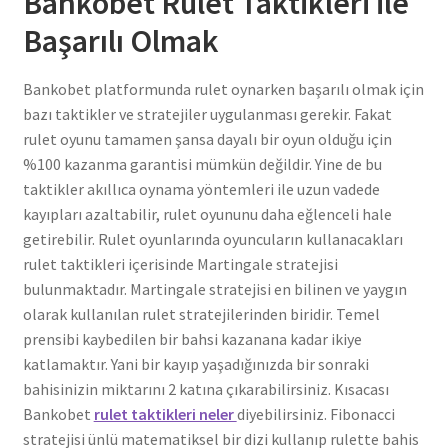
Bankobet Rulet Taktikleri ile
Başarılı Olmak
Bankobet platformunda rulet oynarken başarılı olmak için
bazı taktikler ve stratejiler uygulanması gerekir. Fakat
rulet oyunu tamamen şansa dayalı bir oyun olduğu için
%100 kazanma garantisi mümkün değildir. Yine de bu
taktikler akıllıca oynama yöntemleri ile uzun vadede
kayıpları azaltabilir, rulet oyununu daha eğlenceli hale
getirebilir. Rulet oyunlarında oyuncuların kullanacakları
rulet taktikleri içerisinde Martingale stratejisi
bulunmaktadır. Martingale stratejisi en bilinen ve yaygın
olarak kullanılan rulet stratejilerinden biridir. Temel
prensibi kaybedilen bir bahsi kazanana kadar ikiye
katlamaktır. Yani bir kayıp yaşadığınızda bir sonraki
bahisinizin miktarını 2 katına çıkarabilirsiniz. Kısacası
Bankobet
rulet taktikleri neler
diyebilirsiniz. Fibonacci
stratejisi ünlü matematiksel bir dizi kullanıp rulette bahis