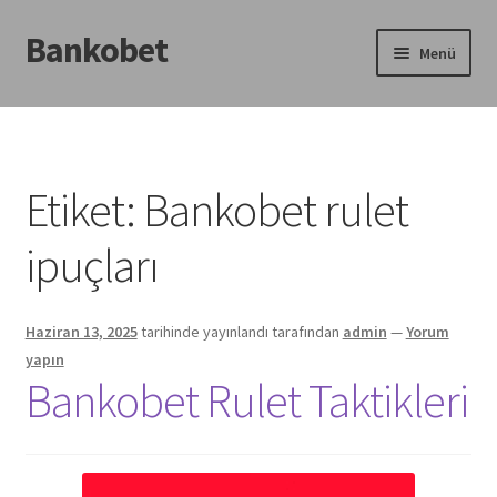
Bankobet
Dolaşıma
İçeriğe
Menü
geç
geç
Giriş
Banko bet
Etiket:
Bankobet rulet
Bankobet 4
ipuçları
Bankobet Destek Hattı
Haziran 13, 2025
tarihinde yayınlandı
tarafından
admin
—
Yorum
Bankobet Site
yapın
Bankobet Rulet Taktikleri
Bankobet Türk Pokeri