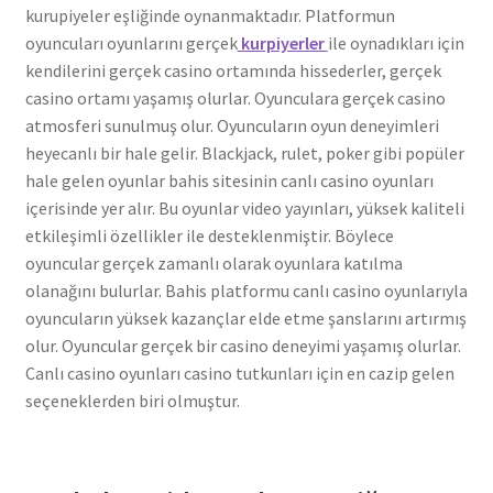
kurupiyeler eşliğinde oynanmaktadır. Platformun
oyuncuları oyunlarını gerçek
kurpiyerler
ile oynadıkları için
kendilerini gerçek casino ortamında hissederler, gerçek
casino ortamı yaşamış olurlar. Oyunculara gerçek casino
atmosferi sunulmuş olur. Oyuncuların oyun deneyimleri
heyecanlı bir hale gelir. Blackjack, rulet, poker gibi popüler
hale gelen oyunlar bahis sitesinin canlı casino oyunları
içerisinde yer alır. Bu oyunlar video yayınları, yüksek kaliteli
etkileşimli özellikler ile desteklenmiştir. Böylece
oyuncular gerçek zamanlı olarak oyunlara katılma
olanağını bulurlar. Bahis platformu canlı casino oyunlarıyla
oyuncuların yüksek kazançlar elde etme şanslarını artırmış
olur. Oyuncular gerçek bir casino deneyimi yaşamış olurlar.
Canlı casino oyunları casino tutkunları için en cazip gelen
seçeneklerden biri olmuştur.