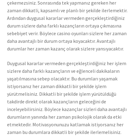
çekemezsiniz. Sonrasında tek yapmanız gereken her
zaman dikkatli, kapsamlı ve planlı bir şekilde ilerlemektir.
Ardından duygusal kararlar vermeden gerçekleştirdiğiniz
durum sizlere daha farklı kazançların ortaya çıkmasına
sebebiyet verir. Böylece casino oyunları sizlere her zaman
daha avantajlı bir durum ortaya koyacaktır. Avantajlı
durumlar her zaman kazanç olarak sizlere yansıyacaktır.
Duygusal kararlar vermeden gerçekleştirdiğiniz her işlem
sizlere daha farklı kazançların ve eğlenceli dakikaların
yaşatılmasına sebep olacaktır. Bu durumları yaşamak
istiyorsanız her zaman dikkatli bir şekilde işlem
yürütmelisiniz. Dikkatli bir şekilde işlem yürütüldüğü
takdirde direkt olarak kazançların geleceğini de
inceleyebilirsiniz. Böylece kazançlar sizleri daha avantajlı
durumların yanında her zaman psikolojik olarak da etki
etmektedir. Motivasyonunuzu katlamak istiyorsanız her
zaman bu durumlara dikkatli bir şekilde ilerlemelisiniz.