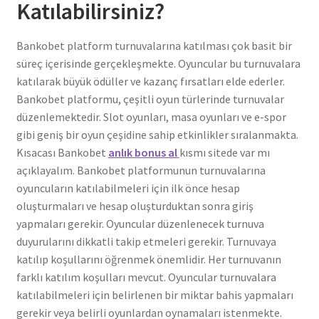
Katılabilirsiniz?
Bankobet platform turnuvalarına katılması çok basit bir
süreç içerisinde gerçekleşmekte. Oyuncular bu turnuvalara
katılarak büyük ödüller ve kazanç fırsatları elde ederler.
Bankobet platformu, çeşitli oyun türlerinde turnuvalar
düzenlemektedir. Slot oyunları, masa oyunları ve e-spor
gibi geniş bir oyun çeşidine sahip etkinlikler sıralanmakta.
Kısacası Bankobet
anlık bonus al
kısmı sitede var mı
açıklayalım. Bankobet platformunun turnuvalarına
oyuncuların katılabilmeleri için ilk önce hesap
oluşturmaları ve hesap oluşturduktan sonra giriş
yapmaları gerekir. Oyuncular düzenlenecek turnuva
duyurularını dikkatli takip etmeleri gerekir. Turnuvaya
katılıp koşullarını öğrenmek önemlidir. Her turnuvanın
farklı katılım koşulları mevcut. Oyuncular turnuvalara
katılabilmeleri için belirlenen bir miktar bahis yapmaları
gerekir veya belirli oyunlardan oynamaları istenmekte.