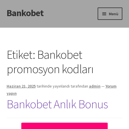
Bankobet
Dolaşıma
İçeriğe
Menü
geç
geç
Giriş
Banko bet
Etiket:
Bankobet
Bankobet 4
promosyon kodları
Bankobet Destek Hattı
Haziran 21, 2025
tarihinde yayınlandı
tarafından
admin
—
Yorum
Bankobet Site
yapın
Bankobet Anlık Bonus
Bankobet Türk Pokeri