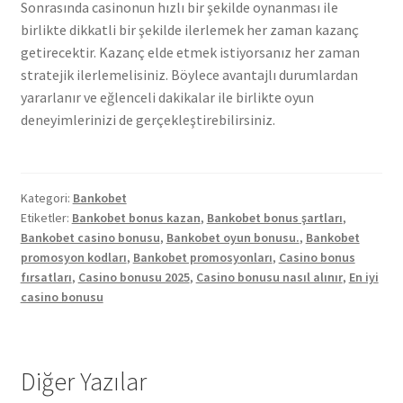
Sonrasında casinonun hızlı bir şekilde oynanması ile
birlikte dikkatli bir şekilde ilerlemek her zaman kazanç
getirecektir. Kazanç elde etmek istiyorsanız her zaman
stratejik ilerlemelisiniz. Böylece avantajlı durumlardan
yararlanır ve eğlenceli dakikalar ile birlikte oyun
deneyimlerinizi de gerçekleştirebilirsiniz.
Kategori:
Bankobet
Etiketler:
Bankobet bonus kazan
,
Bankobet bonus şartları
,
Bankobet casino bonusu
,
Bankobet oyun bonusu.
,
Bankobet
promosyon kodları
,
Bankobet promosyonları
,
Casino bonus
fırsatları
,
Casino bonusu 2025
,
Casino bonusu nasıl alınır
,
En iyi
casino bonusu
Diğer Yazılar