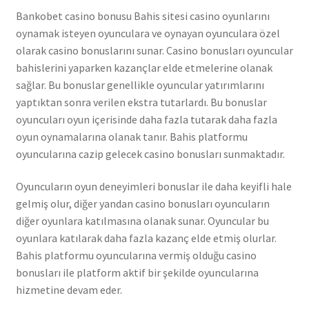
Bankobet casino bonusu Bahis sitesi casino oyunlarını
oynamak isteyen oyunculara ve oynayan oyunculara özel
olarak casino bonuslarını sunar. Casino bonusları oyuncular
bahislerini yaparken kazançlar elde etmelerine olanak
sağlar. Bu bonuslar genellikle oyuncular yatırımlarını
yaptıktan sonra verilen ekstra tutarlardı. Bu bonuslar
oyuncuları oyun içerisinde daha fazla tutarak daha fazla
oyun oynamalarına olanak tanır. Bahis platformu
oyuncularına cazip gelecek casino bonusları sunmaktadır.
Oyuncuların oyun deneyimleri bonuslar ile daha keyifli hale
gelmiş olur, diğer yandan casino bonusları oyuncuların
diğer oyunlara katılmasına olanak sunar. Oyuncular bu
oyunlara katılarak daha fazla kazanç elde etmiş olurlar.
Bahis platformu oyuncularına vermiş olduğu casino
bonusları ile platform aktif bir şekilde oyuncularına
hizmetine devam eder.