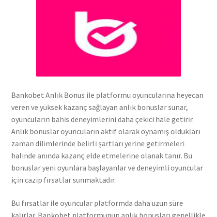
Bankobet Anlık Bonus ile platformu oyuncularına heyecan
veren ve yüksek kazanç sağlayan anlık bonuslar sunar,
oyuncuların bahis deneyimlerini daha çekici hale getirir.
Anlık bonuslar oyuncuların aktif olarak oynamış oldukları
zaman dilimlerinde belirli şartları yerine getirmeleri
halinde anında kazanç elde etmelerine olanak tanır. Bu
bonuslar yeni oyunlara başlayanlar ve deneyimli oyuncular
için cazip fırsatlar sunmaktadır.
Bu fırsatlar ile oyuncular platformda daha uzun süre
kalırlar. Bankobet platformunun anlık bonusları genellikle