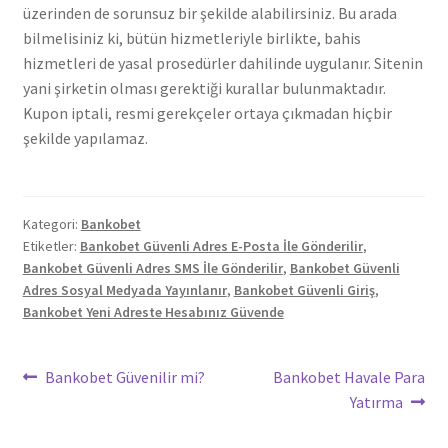
üzerinden de sorunsuz bir şekilde alabilirsiniz. Bu arada
bilmelisiniz ki, bütün hizmetleriyle birlikte, bahis
hizmetleri de yasal prosedürler dahilinde uygulanır. Sitenin
yani şirketin olması gerektiği kurallar bulunmaktadır.
Kupon iptali, resmi gerekçeler ortaya çıkmadan hiçbir
şekilde yapılamaz.
Kategori:
Bankobet
Etiketler:
Bankobet Güvenli Adres E-Posta İle Gönderilir
,
Bankobet Güvenli Adres SMS İle Gönderilir
,
Bankobet Güvenli
Adres Sosyal Medyada Yayınlanır
,
Bankobet Güvenli Giriş
,
Bankobet Yeni Adreste Hesabınız Güvende
Yazı
Önceki
Sonraki
Bankobet Güvenilir mi?
Bankobet Havale Para
yazı:
yazı:
Yatırma
gezinmesi