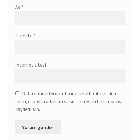
Ad
*
E-posta
*
İnternet sitesi
Daha sonraki yorumlarımda kullanılması için
adım, e-posta adresim ve site adresim bu tarayıcıya
kaydedilsin.