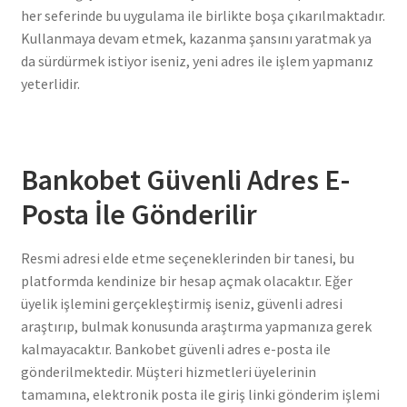
her seferinde bu uygulama ile birlikte boşa çıkarılmaktadır.
Kullanmaya devam etmek, kazanma şansını yaratmak ya
da sürdürmek istiyor iseniz, yeni adres ile işlem yapmanız
yeterlidir.
Bankobet Güvenli Adres E-
Posta İle Gönderilir
Resmi adresi elde etme seçeneklerinden bir tanesi, bu
platformda kendinize bir hesap açmak olacaktır. Eğer
üyelik işlemini gerçekleştirmiş iseniz, güvenli adresi
araştırıp, bulmak konusunda araştırma yapmanıza gerek
kalmayacaktır. Bankobet güvenli adres e-posta ile
gönderilmektedir. Müşteri hizmetleri üyelerinin
tamamına, elektronik posta ile giriş linki gönderim işlemi