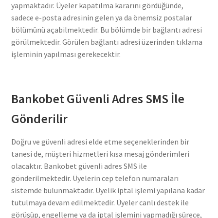
yapmaktadır. Üyeler kapatılma kararını gördüğünde,
sadece e-posta adresinin gelen ya da önemsiz postalar
bölümünü açabilmektedir. Bu bölümde bir bağlantı adresi
görülmektedir. Görülen bağlantı adresi üzerinden tıklama
işleminin yapılması gerekecektir.
Bankobet Güvenli Adres SMS İle
Gönderilir
Doğru ve güvenli adresi elde etme seçeneklerinden bir
tanesi de, müşteri hizmetleri kısa mesaj gönderimleri
olacaktır. Bankobet güvenli adres SMS ile
gönderilmektedir. Üyelerin cep telefon numaraları
sistemde bulunmaktadır. Üyelik iptal işlemi yapılana kadar
tutulmaya devam edilmektedir. Üyeler canlı destek ile
görüşüp, engelleme ya da iptal işlemini yapmadığı sürece,