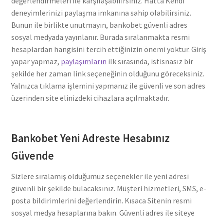
değerlendirmeleri ile karşılaşabilirsiniz. Hatta Kendi
deneyimlerinizi paylaşma imkanına sahip olabilirsiniz.
Bunun ile birlikte unutmayın, bankobet güvenli adres
sosyal medyada yayınlanır. Burada sıralanmakta resmi
hesaplardan hangisini tercih ettiğinizin önemi yoktur. Giriş
yapar yapmaz,
paylaşımların
ilk sırasında, istisnasız bir
şekilde her zaman link seçeneğinin olduğunu göreceksiniz.
Yalnızca tıklama işlemini yapmanız ile güvenli ve son adres
üzerinden site elinizdeki cihazlara açılmaktadır.
Bankobet Yeni Adreste Hesabınız
Güvende
Sizlere sıralamış olduğumuz seçenekler ile yeni adresi
güvenli bir şekilde bulacaksınız. Müşteri hizmetleri, SMS, e-
posta bildirimlerini değerlendirin. Kısaca Sitenin resmi
sosyal medya hesaplarına bakın. Güvenli adres ile siteye