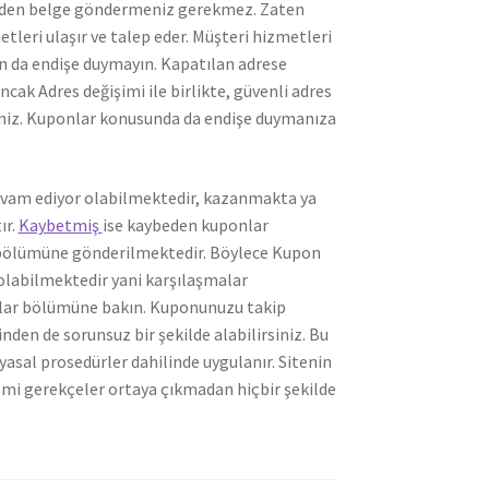
yeniden belge göndermeniz gerekmez. Zaten
tleri ulaşır ve talep eder. Müşteri hizmetleri
n da endişe duymayın. Kapatılan adrese
ncak Adres değişimi ile birlikte, güvenli adres
ksiniz. Kuponlar konusunda da endişe duymanıza
 devam ediyor olabilmektedir, kazanmakta ya
ır.
Kaybetmiş
ise kaybeden kuponlar
bölümüne gönderilmektedir. Böylece Kupon
olabilmektedir yani karşılaşmalar
ar bölümüne bakın. Kuponunuzu takip
nden de sorunsuz bir şekilde alabilirsiniz. Bu
 yasal prosedürler dahilinde uygulanır. Sitenin
esmi gerekçeler ortaya çıkmadan hiçbir şekilde