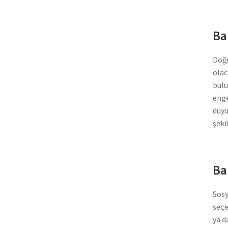
Ba
Doğr
olac
bulu
enge
duyu
şeki
Ba
Sosy
seçe
ya d