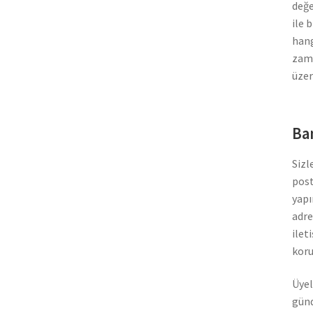
değe
ile 
hang
zama
üzer
Ba
Sizl
post
yapı
adre
ilet
koru
Üyel
günd