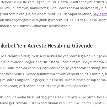
rlendirmeleri ile karşılaşabilirsiniz. Hatta Kendi deneyimlerinizi
birlikte unutmayın, bankobet güvenli adres sosyal medyada yayınl
isini tercih ettiğinizin önemi yoktur. Giriş yapar yapmaz,
paylaşım
n link seçeneğinin olduğunu göreceksiniz. Yalnızca tıklama işlemi
inden site elinizdeki cihazlara açılmaktadır.
nkobet Yeni Adreste Hesabınız Güvende
ere sıralamış olduğumuz seçenekler ile yeni adresi güvenli bir şekil
a bildirimlerini değerlendirin. Kısaca Sitenin resmi sosyal medya he
n. Bu durumda da kendiniz açısından endişe yaratacak herhangi bi
ste hesabınız güvende bulunmaya devam etmektedir. Hesabınız, kullan
işim, adres bilgileri ile geçerlidir. Önemli olan bir defa hesap açma
nmaktadır, veri tabanında tutulmaya devam edilecektir.
ik iptaline kadar bu kural değişmez. Lakin Yeniden üye olma, hesa
eme getirmeyin. Sistem tarafından kabul edilme ihtimali yoktur. D