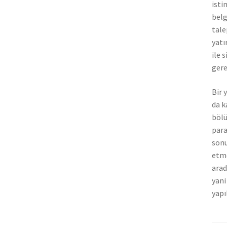
isti
belg
tale
yatı
ile 
gere
Bir 
da k
bölü
para
sonu
etme
arad
yani
yap