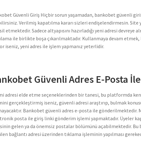
obet Güvenli Giriş Hiçbir sorun yaşamadan, bankobet güvenli giri
ilirsiniz. Verilmiş kapatılma kararı sizleri endişelendirmesin. Site
il etmektedir. Sadece altyapısını hazırladığı yeni adresi devreye a
lama ile birlikte boşa çıkarılmaktadır. Kullanmaya devam etmek
yor iseniz, yeni adres ile işlem yapmanız yeterlidir.
nkobet Güvenli Adres E-Posta İle
i adresi elde etme seçeneklerinden bir tanesi, bu platformda kend
mini gerçekleştirmiş iseniz, güvenli adresi araştırıp, bulmak kon
ayacaktır. Bankobet güvenli adres e-posta ile gönderilmektedir. 
tronik posta ile giriş linki gönderim işlemi yapmaktadır. Üyeler k
sinin gelen ya da önemsiz postalar bölümünü açabilmektedir. Bu b
len bağlantı adresi üzerinden tıklama işleminin yapılması gerekec